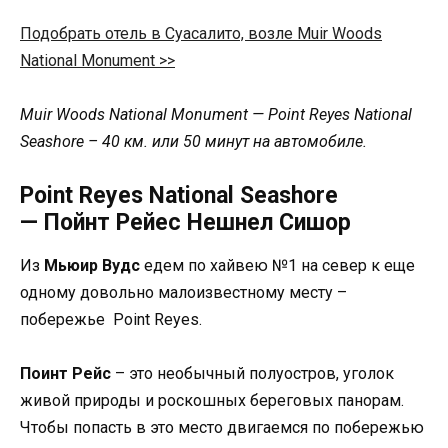
Подобрать отель в Суасалито, возле Muir Woods
National Monument >>
Muir Woods National Monument — Point Reyes National
Seashore – 40 км
. или
50 минут
на
автомобиле
.
Point Reyes National Seashore
— Пойнт Рейес Нешнел Сишор
Из
Мьюир Вудс
едем по хайвею №1 на север к еще
одному довольно малоизвестному месту –
побережье Point Reyes.
Поинт Рейс
– это необычный полуостров, уголок
живой природы и роскошных береговых панорам.
Чтобы попасть в это место двигаемся по побережью