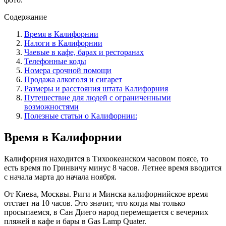
Содержание
Время в Калифорнии
Налоги в Калифорнии
Чаевые в кафе, барах и ресторанах
Телефонные коды
Номера срочной помощи
Продажа алкоголя и сигарет
Размеры и расстояния штата Калифорния
Путешествие для людей с ограниченными
возможностями
Полезные статьи о Калифорнии:
Время в Калифорнии
Калифорния находится в Тихоокеанском часовом поясе, то
есть время по Гринвичу минус 8 часов. Летнее время вводится
с начала марта до начала ноября.
От Киева, Москвы. Риги и Минска калифорнийское время
отстает на 10 часов. Это значит, что когда мы только
просыпаемся, в Сан Диего народ перемещается с вечерних
пляжей в кафе и бары в Gas Lamp Quater.