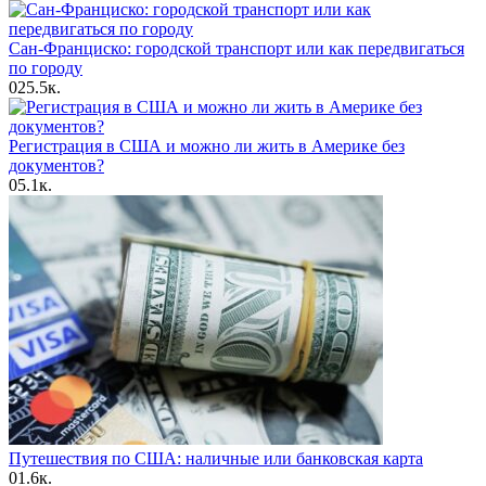
Сан-Франциско: городской транспорт или как передвигаться
по городу
0
25.5к.
Регистрация в США и можно ли жить в Америке без
документов?
0
5.1к.
Путешествия по США: наличные или банковская карта
0
1.6к.