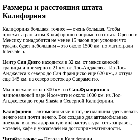
Размеры и расстояния штата
Калифорния
Калифорния большая, точнее — очень большая. Чтобы
проехать транзитом Калифорнию например из штата Орегон в
Мексику понадобится не менее 15 часов при условии что
трафик будет небольшим – это около 1500 км. по магистрали
Interstate 5.
Центр
Сан Диего
находится в 32 км. от мексиканской
границы и примерно в 21 км. от Лос-Анджелеса. Из Лос-
Анджелеса к северо до Сан Франциско еще 620 км., а оттуда
еще 145 км. на северо восток до Сакраменто.
Мы проехали около 300 км. из
Сан-Франциско
в
национальный парк Йосемите и около 1000 км. из Лос-
Анджелеса до горы Shasta в Северной Калифорнии.
Калифорния
– автомобильный штат, без машины здесь делать
нечего или почти нечего. Все создано для автомобильных
поездок, включая дорожную инфраструктура, сеть заправок,
мотелей, кафе и указателей на достопримечательности.
Читайте также
— Погода в Калифорнии