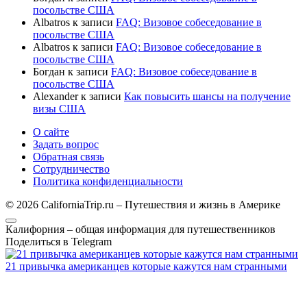
посольстве США
Albatros
к записи
FAQ: Визовое собеседование в
посольстве США
Albatros
к записи
FAQ: Визовое собеседование в
посольстве США
Богдан
к записи
FAQ: Визовое собеседование в
посольстве США
Alexander
к записи
Как повысить шансы на получение
визы США
О сайте
Задать вопрос
Обратная связь
Сотрудничество
Политика конфиденциальности
© 2026 CaliforniaTrip.ru – Путешествия и жизнь в Америке
Калифорния – общая информация для путешественников
Поделиться в Telegram
21 привычка американцев которые кажутся нам странными