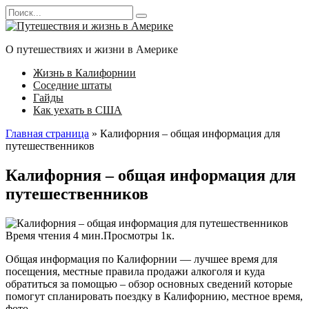
Перейти
Search
к
for:
контенту
О путешествиях и жизни в Америке
Жизнь в Калифорнии
Соседние штаты
Гайды
Как уехать в США
Главная страница
»
Калифорния – общая информация для
путешественников
Калифорния – общая информация для
путешественников
Время чтения
4 мин.
Просмотры
1к.
Общая информация по Калифорнии — лучшее время для
посещения, местные правила продажи алкоголя и куда
обратиться за помощью – обзор основных сведений которые
помогут спланировать поездку в Калифорнию, местное время,
фото.